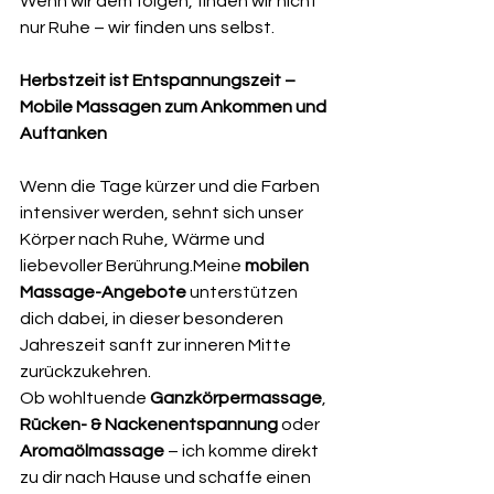
Wenn wir dem folgen, finden wir nicht 
nur Ruhe – wir finden uns selbst.
Herbstzeit ist Entspannungszeit – 
Mobile Massagen zum Ankommen und 
Auftanken
Wenn die Tage kürzer und die Farben 
intensiver werden, sehnt sich unser 
Körper nach Ruhe, Wärme und 
liebevoller Berührung.Meine 
mobilen 
Massage-Angebote
 unterstützen 
dich dabei, in dieser besonderen 
Jahreszeit sanft zur inneren Mitte 
zurückzukehren.
Ob wohltuende 
Ganzkörpermassage
, 
Rücken- & Nackenentspannung
 oder 
Aromaölmassage
 – ich komme direkt 
zu dir nach Hause und schaffe einen 