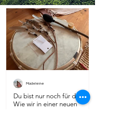
Madeleine
Du bist nur noch für dich? –
Wie wir in einer neuen
Ellenbogengesellschaft
unsere Herzen verlieren und
Weil du wieder weich wirst. Weil du es
wie wir sie zurückholen
dir erlaubst. Weil du erinnerst. Ahu